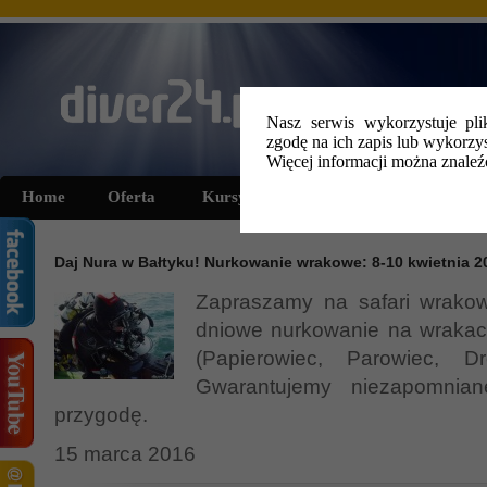
Nasz serwis wykorzystuje pli
zgodę na ich zapis lub wykorzys
Więcej informacji można znale
Home
Oferta
Kursy i szkolenia
Wyprawy
Daj Nura w Bałtyku! Nurkowanie wrakowe: 8-10 kwietnia 20
Zapraszamy na safari wrakow
dniowe nurkowanie na wrakach
(Papierowiec, Parowiec, D
Gwarantujemy niezapomnian
przygodę.
15 marca 2016