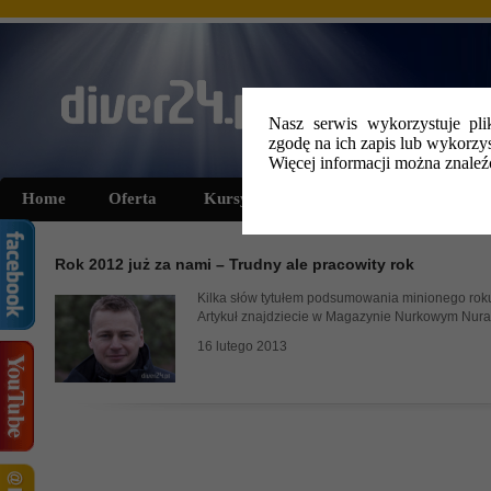
Nasz serwis wykorzystuje pli
zgodę na ich zapis lub wykorzys
Więcej informacji można znale
Home
Oferta
Kursy i szkolenia
Wyprawy
Rok 2012 już za nami – Trudny ale pracowity rok
Kilka słów tytułem podsumowania minionego rok
Artykuł znajdziecie w Magazynie Nurkowym Nuras
16 lutego 2013