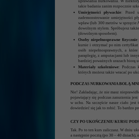
uprawiania nurkowania. W niektóry
takie badania zanim rozpocznie szk
Umiejętności pływackie
: Przed 
zademonstrowanie umiejętności p
wpław (lub 300 metrów w sprzęcie AB
dowolnym stylem. Spróbujesz takż
(dowolnym sposobem).
Osoby niepełnosprawne fizycznie
kursie i otrzymać po nim certyfika
osób niepełnosprawnych, a które
paraplegię, z amputacjami lub inny
bardziej poważnych urazach biorą u
Materiały szkoleniowe
: Podczas 
których możesz także wracać po uko
PODCZAS NURKOWANIA BOLĄ MNI
Nie! Zakładając, że nie masz nieprawid
pojawiający się podczas zanurzenia jest
w uchu. Na szczęście nasze ciało jest
dowiedzieć się jak to robić. To bardzo p
CZY PO UKOŃCZENIU KURSU PO
Tak. Po to ten kurs zaliczasz. W dniu u
a następnie pocztą (po 30 – 40 dniach),