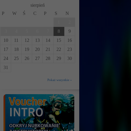
sierpień
P
W
Ś
C
P
S
N
1
2
3
4
5
6
7
8
9
10
11
12
13
14
15
16
17
18
19
20
21
22
23
24
25
26
27
28
29
30
31
Pokaż wszystkie »