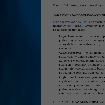
Pamiętaj! Nurkowie, którzy posiadają wła
JAK WYGLĄDA PODSTAWOWY KUR
Kurs podstawowy OWD PADI
to prosty,
intensywności i tempa. Wystarczy nie
podzielono na trzy części:
Część teoretyczna
– oparta na ?po
podzielony na V części, znajdujący
w wykładach prowadzonych przez 
materiału.
Część basenowa
– to minimum 5 
nurkowym. W okresie zimowym, zaję
Egipcie, a w okresie letnim bardz
poznajemy podstawy związane z o
uczymy się wszystkich zasad bezpie
na poziomie podstawowym jest jedn
Część – nurkowanie na „wodach 
czy dokończysz kurs w Polsce czy n
nurkowań, przypominasz sobie um
podsumowaniem powyższego szkole
automatycznie zostaniesz nurkiem
ILE CZASU TRWA KURS PODSTAW