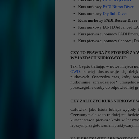
Kurs nurkowy
PADI
Nitrox Diver
Kurs nurkowy
Dry
Suit Diver
Kurs nurkowy PADI Rescue Diver
Kurs nurkowy IANTD Advanced EAN
Kurs pierwszej pomocy PADI Emerg
Kurs pierwszej pomocy tlenowej DA
CZY TO PRAWDA ŻE STOPIEŃ ZAA
WYJAZDACH NURKOWYCH?
Tak. Często trafiając w nowe miejsca n
OWD
, łatwiej dostosowuje się dzi
nurkowych. Oszczędza czas, który ba
nurkowanie sprawdzające? umiejętnoś
poszczególne osoby do odpowiedniej gr
CZY ZALICZYĆ KURS NURKOWY W
Człowiek, jako istota lubiąca wygody 
Czerwonym ale za to trudniej mu będzie
kursant stawia pierwsze kroki w ?naszyc
lepszym przygotowaniem praktycznym i 
NAJLEPSZY WIEK ABY ROZPOCZ