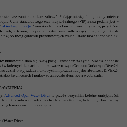
resie masz zamiar taki kurs zaliczyć. Podając miesiąc dni, godziny, miejsce
 grupie. Cena standardowego oraz indywidualnego (VIP) kursu podana jest w
ić
aktualne promocje
. Cena standardowa kursu to cena optymalna, przy której
 osób, a termin, miejsce i częstotliwość odbywających się zajęć określa
rsantów, po uwzględnieniu proponowanych zmian ustalić można inne warunki
?
aby nurkowanie stało się twoją pasją i sposobem na życie. Możesz podnosić
ział w kolejnych kursach lub nurkować z naszym Centrum Nurkowym Diver24.
brać udział w wyjazdach nurkowych, imprezach lub jako absolwent DIVER24
atrakcyjnych cenach i nurkować tam gdzie sięga twoja wyobraźnia.
RAWNIENIA?
np.
Advanced Open Water Diver
, to przede wszystkim kolejne umiejętności,
iwość nurkowania w sposób coraz bardziej komfortowy, świadomy i bezpieczny
różnych warunkach i różnym sprzęcie.
n Water Diver