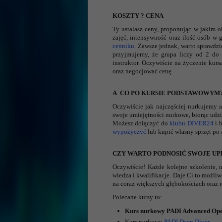
KOSZTY ? CENA
Ty ustalasz ceny, proponując w jakim ok
zajęć, intensywność oraz ilość osób w
cenniku
. Zawsze jednak, warto sprawdz
przyjmujemy, że grupa liczy od 2 do 6
instruktor. Oczywiście na życzenie ku
oraz negocjować cenę.
A CO PO KURSIE PODSTAWOWYM
Oczywiście jak najczęściej nurkujemy 
swoje umiejętności nurkowe, biorąc ud
Możesz dołączyć do
klubu DIVER24
i 
wypożyczyć
lub kupić własny sprzęt po 
CZY WARTO PODNOSIĆ SWOJE UP
Oczywiście! Każde kolejne szkolenie, 
wiedza i kwalifikacje. Daje Ci to możl
na coraz większych głębokościach oraz 
Polecane kursy to:
Kurs nurkowy PADI Advanced Ope
Kurs nurkowy
PADI
Deep Diver