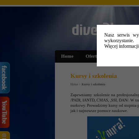
Nasz serwis wyk
wykorzystanie.
Więcej informacj
Home
Oferta
Kursy i szko
Kursy i szkolenia
Home
>
Kursy i szkolenia
Zapewniamy szkolenie na profesjonaln
/PADI, IANTD, CMAS, ,SSI, DAN/. W tra
nurkowy. Prowadzimy kursy od stopnia 
jak i najnowsze pomoce naukowe.