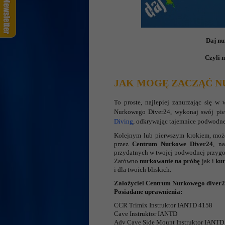
Daj nur
Czyli n
JAK MOGĘ ZACZĄĆ 
To proste, najlepiej zanurzając się w
Nurkowego Diver24, wykonaj swój pi
Diving
, odkrywając tajemnice podwodneg
Kolejnym lub pierwszym krokiem, mo
przez
Centrum Nurkowe Diver24
, n
przydatnych w twojej podwodnej przygo
Zarówno
nurkowanie na próbę
jak i
ku
i dla twoich bliskich.
Założyciel Centrum Nurkowego diver
Posiadane uprawnienia:
CCR Trimix Instruktor IANTD 4158
Cave Instruktor IANTD
Adv Cave Side Mount Instruktor IANTD