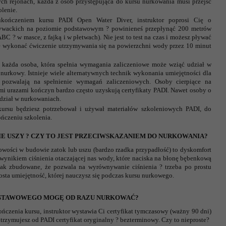
ch rejonach, każda z osób przystępująca do kursu nurkowania musi przejść
olenie.
ukończeniem kursu PADI Open Water Diver, instruktor poprosi Cię o
ływackich na poziomie podstawowym ? powinieneś przepłynąć 200 metrów
C ? w masce, z fajką i w płetwach). Nie jest to test na czas i możesz pływać
e wykonać ćwiczenie utrzymywania się na powierzchni wody przez 10 minut
: każda osoba, która spełnia wymagania zaliczeniowe może wziąć udział w
t nurkowy. Istnieje wiele alternatywnych technik wykonania umiejętności dla
 pozwalają na spełnienie wymagań zaliczeniowych. Osoby cierpiące na
mi urazami kończyn bardzo często uzyskują certyfikaty PADI. Nawet osoby o
dział w nurkowaniach.
kursu będziesz potrzebował i używał materiałów szkoleniowych PADI, do
ńczeniu szkolenia.
E USZY ? CZY TO JEST PRZECIWSKAZANIEM DO NURKOWANIA?
łowości w budowie zatok lub uszu (bardzo rzadka przypadłość) to dyskomfort
 wynikiem ciśnienia otaczającej nas wody, które naciska na błonę bębenkową
 tak zbudowane, że pozwala na wyrównywanie ciśnienia ? trzeba po prostu
rosta umiejętność, której nauczysz się podczas kursu nurkowego.
DSTAWOWEGO MOGĘ OD RAZU NURKOWAĆ?
kończenia kursu, instruktor wystawia Ci certyfikat tymczasowy (ważny 90 dni)
 otrzymujesz od PADI certyfikat oryginalny ? bezterminowy. Czy to nieproste?