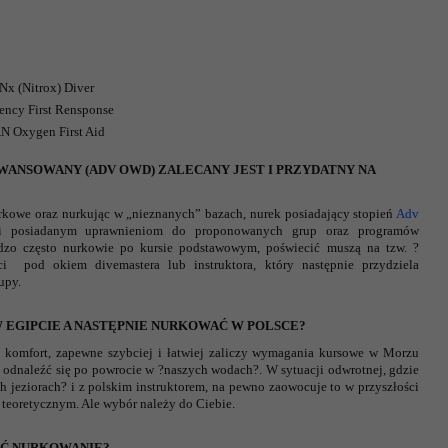
x (Nitrox) Diver
ency First Rensponse
N Oxygen First Aid
WANSOWANY (ADV OWD) ZALECANY JEST I PRZYDATNY NA
urkowe oraz nurkując w „nieznanych” bazach, nurek posiadający stopień
Adv
ęki posiadanym uprawnieniom do proponowanych grup oraz programów
rdzo często nurkowie po kursie podstawowym, poświecić muszą na tzw. ?
ci pod okiem divemastera lub instruktora, który następnie przydziela
upy.
 EGIPCIE A NASTĘPNIE NURKOWAĆ W POLSCE?
i komfort, zapewne szybciej i łatwiej zaliczy wymagania kursowe w Morzu
 odnaleźć się po powrocie w ?naszych wodach?. W sytuacji odwrotnej, gdzie
h jeziorach? i z polskim instruktorem, na pewno zaowocuje to w przyszłości
teoretycznym. Ale wybór należy do Ciebie.
ĄĆ NURKOWANIE?