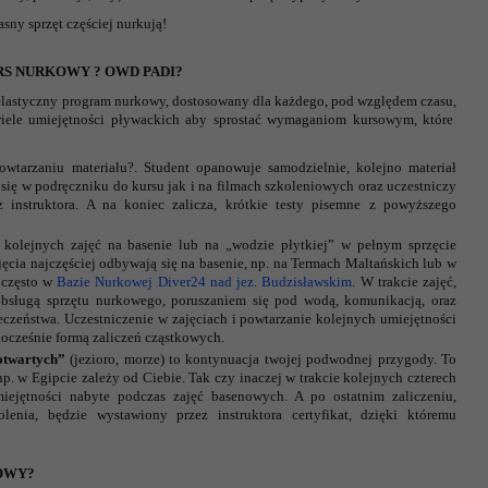
sny sprzęt częściej nurkują!
S NURKOWY ? OWD PADI?
 elastyczny program nurkowy, dostosowany dla każdego, pod względem czasu,
wiele umiejętności pływackich aby sprostać wymaganiom kursowym, które
wtarzaniu materiału?. Student opanowuje samodzielnie, kolejno materiał
 się w podręczniku do kursu jak i na filmach szkoleniowych oraz uczestniczy
instruktora. A na koniec zalicza, krótkie testy pisemne z powyższego
kolejnych zajęć na basenie lub na „wodzie płytkiej” w pełnym sprzęcie
cia najczęściej odbywają się na basenie, np. na Termach Maltańskich lub w
o często w
Bazie Nurkowej Diver24 nad jez. Budzisławskim
. W trakcie zajęć,
bsługą sprzętu nurkowego, poruszaniem się pod wodą, komunikacją, oraz
czeństwa. Uczestniczenie w zajęciach i powtarzanie kolejnych umiejętności
ocześnie formą zaliczeń cząstkowych.
otwartych”
(jezioro, morze) to kontynuacja twojej podwodnej przygody. To
p. w Egipcie zależy od Ciebie. Tak czy inaczej w trakcie kolejnych czterech
iejętności nabyte podczas zajęć basenowych. A po ostatnim zaliczeniu,
nia, będzie wystawiony przez instruktora certyfikat, dzięki któremu
OWY?