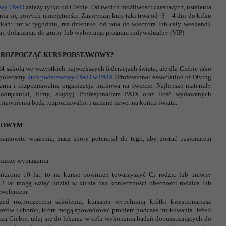
wowy OWD
zależy tylko od Ciebie. Od twoich możliwości czasowych, ustalenia
enia się nowych umiejętności. Zazwyczaj kurs taki trwa od 3 – 4 dni do kilku
kań: raz w tygodniu, raz dziennie, od rana do wieczora lub cały weekend).
j, dołączając do grupy lub wybierając program indywidualny (VIP).
J ROZPOCZĄĆ KURS PODSTAWOWY?
 szkolą we wszystkich największych federacjach świata, ale dla Ciebie jako
ą polecamy
kurs podstawowy OWD w PADI
(Professional Association of Diving
ularna i rozpoznawalna organizacja nurkowa na świecie. Najlepsze materiały
odręczniki, filmy, slajdy). Profesjonalizm PADI oraz ilość wydawanych
uprawnienia będą rozpoznawalne i uznane nawet na końcu świata.
AWOWYM
esamowite wrażenia, masz spory potencjał do tego, aby zostać pasjonatem
niższe wymagania:
ończone 10 lat, to na kursie powinien towarzyszyć Ci rodzic lub prawny
2 lat mogą wziąć udział w kursie bez konieczności obecności rodzica lub
zwoleniem.
zed rozpoczęciem szkolenia, kursanci wypełniają krótki kwestionariusz
urazów i chorób, które mogą spowodować problem podczas nurkowania. Jeżeli
czą Ciebie, udaj się do lekarza w celu wykonania badań dopuszczających do