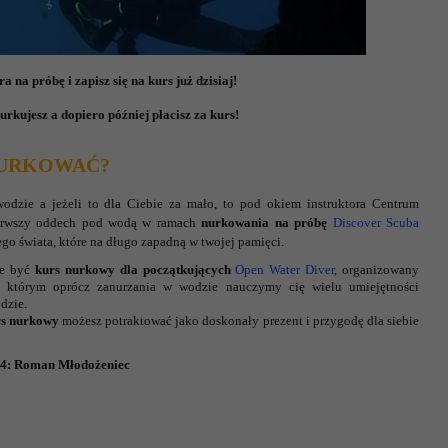
a na próbę i zapisz się na kurs już dzisiaj!
urkujesz a dopiero później płacisz za kurs!
NURKOWAĆ?
 wodzie a jeżeli to dla Ciebie za mało, to pod okiem instruktora Centrum
erwszy oddech pod wodą w ramach
nurkowania na próbę
Discover Scuba
o świata, które na długo zapadną w twojej pamięci.
że być
kurs nurkowy dla początkujących
Open Water Diver
, organizowany
a którym oprócz zanurzania w wodzie nauczymy cię wielu umiejętności
dzie.
rs nurkowy
możesz potraktować jako doskonały prezent i przygodę dla siebie
24: Roman Młodożeniec