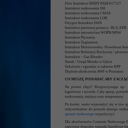
Elite Instruktor MSDT PADI 617127
Instruktor nurkowania SSI
Instruktor nurkowania CMAS
Instruktor nurkowania LOK
Oxygen Instruktor DAN
Instruktor pierwszej pomocy: BLS, EFR
Instruktor ratownictwa WOPR/MSW
Instruktor Pływania
Instruktor Żeglarstwa
Instruktor Motorowodny /Powerboat In
Instruktor Rekreacji Ruchowej / płetwo
Instruktor – Gas Blender
Nurek / Urząd Morski w Gdyni
Szkolenie i egzamin w zakresie KPP
Dyplom ukończenia AWF w Poznaniu
CO MUSZĘ POSIADAĆ ABY ZACZĄ
Na pewno chęci! Rozpoczynając np.
kąpielowy i ręcznik. Cały sprzęt, potrz
nurkowania, miejsca oraz temperatury.
Po kursie, warto wyposażyć się w tzw. s
indywidualnie do potrzeb danego nurka
sprzętu nurkowego
wypożyczyć.
Dla absolwentów Centrum Nurkowego Di
zapewnia dogodne warunki handlowe (rab