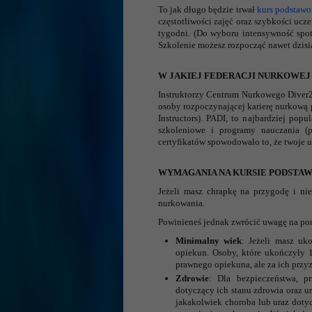
To jak długo będzie trwał
kurs podsta
częstotliwości zajęć oraz szybkości ucz
tygodni. (Do wyboru intensywność spot
Szkolenie możesz rozpocząć nawet dzisia
W JAKIEJ FEDERACJI NURKOWE
Instruktorzy Centrum Nurkowego Diver24
osoby rozpoczynającej karierę nurkow
Instructors). PADI, to najbardziej pop
szkoleniowe i programy nauczania (p
certyfikatów spowodowało to, że twoje 
WYMAGANIA NA KURSIE PODST
Jeżeli masz chrapkę na przygodę i ni
nurkowania.
Powinieneś jednak zwrócić uwagę na po
Minimalny wiek
: Jeżeli masz uk
opiekun. Osoby, które ukończyły 1
prawnego opiekuna, ale za ich przy
Zdrowie
: Dla bezpieczeństwa, pr
dotyczący ich stanu zdrowia oraz 
jakakolwiek choroba lub uraz doty