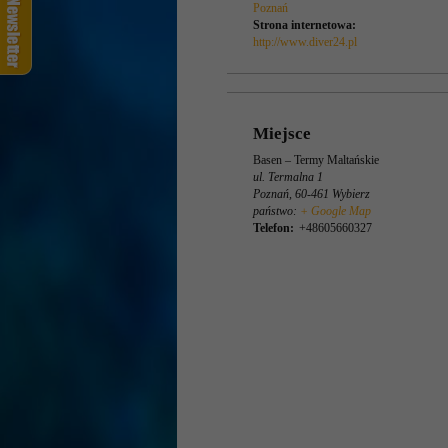
Poznań
Strona internetowa:
http://www.diver24.pl
Miejsce
Basen – Termy Maltańskie
ul. Termalna 1
Poznań
,
60-461
Wybierz
państwo:
+ Google Map
Telefon:
+48605660327