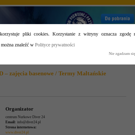
orzystuje pliki cookies. Korzystanie z witryny oznacza zgodę 
i można znaleźć w
Polityce prywatności
Nie zgadzam si
lenia
Wyprawy
Odkrycia
Galeria
Cennik
– zajęcia basenowe / Termy Maltańskie
Organizator
centrum Nurkowe Diver 24
Email:
info@diver24.pl
Strona internetowa:
www.diver24.pl