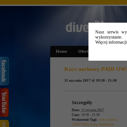
Nasz serwis wyk
wykorzystanie.
Więcej informacj
Home
Oferta
Kursy i szko
Kurs nurkowy PADI OWD 
11 stycznia 2017 @ 19:30
-
21:30
Wydarzenie
Nawigacja
Szczegóły
Data:
11 stycznia 2017
Czas:
19:30 - 21:30
Wydarzenie Tagi:
kurs nurkowy
OWD PADI Termy Maltańskie