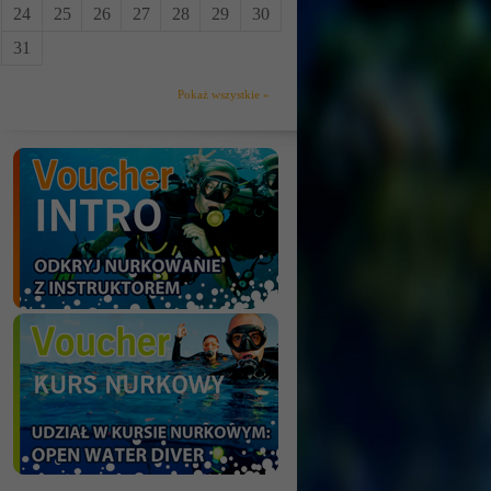
24
25
26
27
28
29
30
31
Pokaż wszystkie »