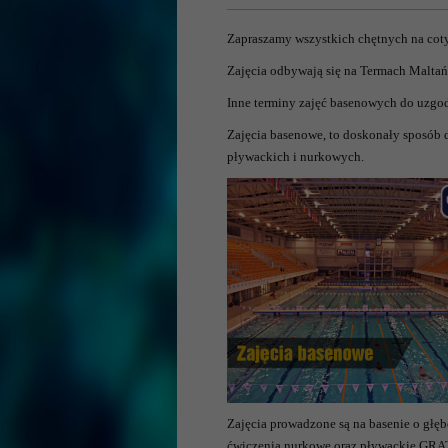
Zapraszamy wszystkich chętnych na coty
Zajęcia odbywają się na Termach Maltań
Inne terminy zajęć basenowych do uzgodn
Zajęcia basenowe, to doskonały sposób 
pływackich i nurkowych.
Zajęcia prowadzone są na basenie o głęb
ćwiczenia nurkowe oraz pływackie GRAT