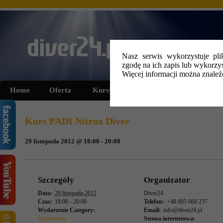
Nasz serwis wykorzystuje pli
zgodę na ich zapis lub wykorzys
Więcej informacji można znale
Home
Oferta
Kursy i szkolenia
Wyprawy
Kurs PADI Nitrox Diver
29 listopada 2012 @ 18:00
-
20:00
Wydarzenie
Nawigacja
Szczegóły
Organizator
Data:
29 listopada 2012
Diver24
Czas:
18:00 - 20:00
Telefon:
+48 605 660 237
Wydarzenie Category:
Email:
info@diver24.pl
Wydarzenia
Strona internetowa: