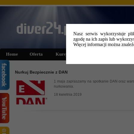
Nasz serwis wykorzystuje pli
zgodę na ich zapis lub wykorzys
Więcej informacji można znale
Home
Oferta
Kursy i szkolenia
Wyprawy
Nurkuj Bezpiecznie z DAN
1 maja zapraszamy na spotkanie DAN oraz wars
nurkowania.
18 kwietnia 2019