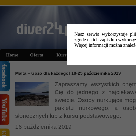
Nasz serwis wykorzystuje pli
zgodę na ich zapis lub wykorzys
Więcej informacji można znale
Home
Oferta
Kursy i szkolenia
Wyprawy
Malta – Gozo dla każdego! 18-25 października 2019
Zapraszamy wszystkich chę
Cię do jednego z najciekaw
świecie. Osoby nurkujące mog
pakietu nurkowego, a osob
słonecznych lub z kursu podstawowego.
16 października 2019